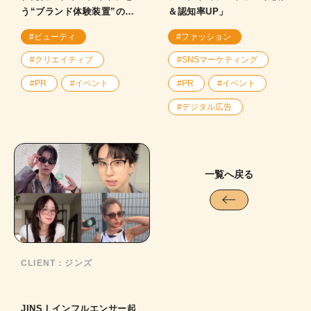
う“ブランド体験装置”の裏
＆認知率UP」
側！
#ビューティ
#ファッション
#クリエイティブ
#SNSマーケティング
#PR
#イベント
#PR
#イベント
#デジタル広告
一覧へ戻る
CLIENT：
ジンズ
JINS | インフルエンサー起