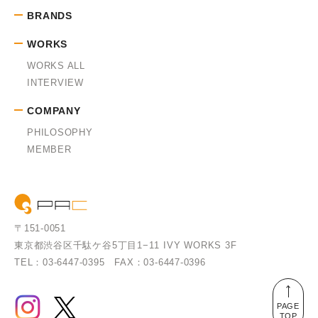
BRANDS
WORKS
WORKS ALL
INTERVIEW
COMPANY
PHILOSOPHY
MEMBER
〒151-0051
東京都渋谷区千駄ケ谷5丁目1−11
IVY WORKS 3F
TEL：03-6447-0395
FAX：03-6447-0396
PAGE
TOP