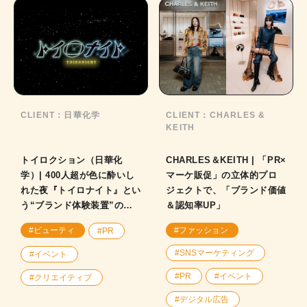
CLIENT：
日華化学
CLIENT：
CHARLES &
KEITH
トイロクション（日華化
CHARLES＆KEITH | 「PR×
学）| 400人超が色に酔いし
マーケ販促」の立体的プロ
れた夜『トイロナイト』とい
ジェクトで、「ブランド価値
う“ブランド体験装置”の裏
＆認知率UP」
側！
#ビューティ
#ファッション
#PR
#SNSマーケティング
#イベント
#PR
#イベント
#クリエイティブ
#デジタル広告