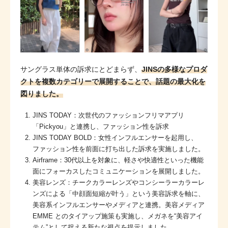
サングラス単体の訴求にとどまらず、
JINSの多様なプロダ
クトを複数カテゴリーで展開することで、話題の最大化を
図りました。
JINS TODAY：次世代のファッションフリマアプリ
「Pickyou」と連携し、ファッション性を訴求
JINS TODAY BOLD：女性インフルエンサーを起用し、
ファッション性を前面に打ち出した訴求を実施しました。
Airframe：30代以上を対象に、軽さや快適性といった機能
面にフォーカスしたコミュニケーションを展開しました。
美容レンズ：チークカラーレンズやコンシーラーカラーレ
ンズによる「中顔面短縮が叶う」という美容訴求を軸に、
美容系インフルエンサーやメディアと連携。美容メディア
EMME とのタイアップ施策も実施し、メガネを“美容アイ
テム”として捉える新たな視点を提示しました。