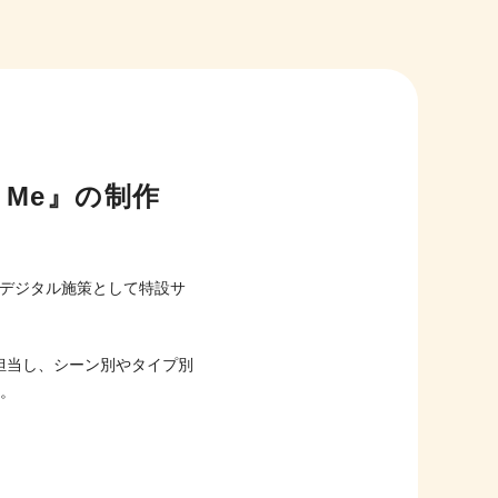
w Me』の制作
のデジタル施策として特設サ
担当し、シーン別やタイプ別
た。