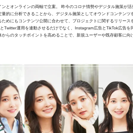
インとオンラインの両軸で立案。 昨今のコロナ情勢やデジタル施策が活
定量的に分析できることから、デジタル施策としてオウンドコンテンツを
るためにもコンテンツ公開に合わせて、プロジェクトに関するリリース
用とTwitter運用を連動させるだけでなく、Instagram広告とTikTok
媒体からのタッチポイントを高めることで、新規ユーザーや既存顧客に向