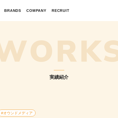
BRANDS
COMPANY
RECRUIT
 ALL
LOSOPHY
CP
INTERVIEW
MEMBER
WORK
実績紹介
#オウンドメディア