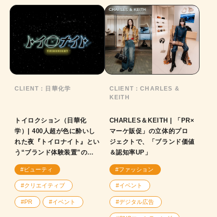
CLIENT：
日華化学
CLIENT：
CHARLES &
KEITH
トイロクション（日華化
CHARLES＆KEITH | 「PR×
学）| 400人超が色に酔いし
マーケ販促」の立体的プロ
れた夜『トイロナイト』とい
ジェクトで、「ブランド価値
う“ブランド体験装置”の裏
＆認知率UP」
側！
#ビューティ
#ファッション
#クリエイティブ
#イベント
#PR
#イベント
#デジタル広告