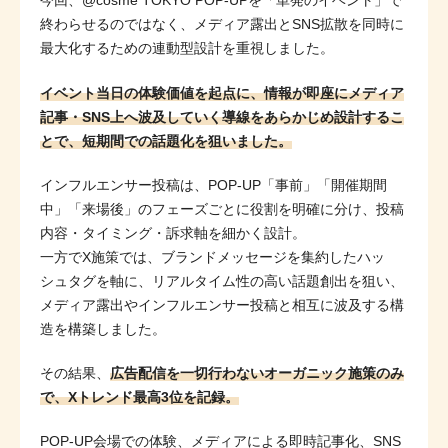
今回、@cosme TOKYO POP-UPを「単発のイベント」で
終わらせるのではなく、メディア露出とSNS拡散を同時に
最大化するための連動型設計を重視しました。
イベント当日の体験価値を起点に、情報が即座にメディア
記事・SNS上へ波及していく導線をあらかじめ設計するこ
とで、短期間での話題化を狙いました。
インフルエンサー投稿は、POP-UP「事前」「開催期間
中」「来場後」のフェーズごとに役割を明確に分け、投稿
内容・タイミング・訴求軸を細かく設計。
一方でX施策では、ブランドメッセージを集約したハッ
シュタグを軸に、リアルタイム性の高い話題創出を狙い、
メディア露出やインフルエンサー投稿と相互に波及する構
造を構築しました。
その結果、
広告配信を一切行わないオーガニック施策のみ
で、Xトレンド最高3位を記録。
POP-UP会場での体験、メディアによる即時記事化、SNS