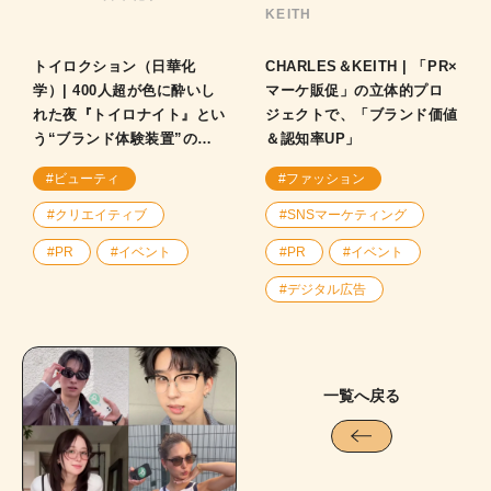
KEITH
トイロクション（日華化
CHARLES＆KEITH | 「PR×
学）| 400人超が色に酔いし
マーケ販促」の立体的プロ
れた夜『トイロナイト』とい
ジェクトで、「ブランド価値
う“ブランド体験装置”の裏
＆認知率UP」
側！
#ビューティ
#ファッション
#クリエイティブ
#SNSマーケティング
#PR
#イベント
#PR
#イベント
#デジタル広告
一覧へ戻る