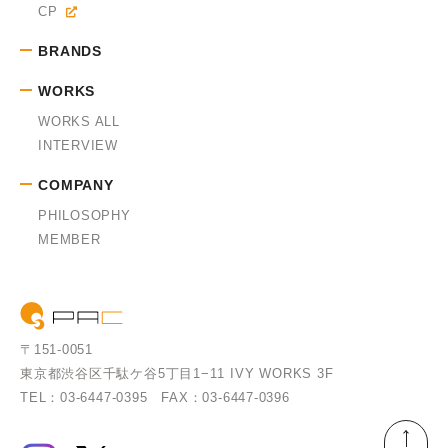
CP
BRANDS
WORKS
WORKS ALL
INTERVIEW
COMPANY
PHILOSOPHY
MEMBER
〒151-0051
東京都渋谷区千駄ケ谷5丁目1−11
IVY WORKS 3F
TEL：03-6447-0395
FAX：03-6447-0396