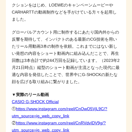
クションをはじめ、LOEWEのキャンペーンムービーや
CARHARTTの動画制作などを手がけている方々を起用し
ました。
グローバルアカウント用に制作するにあたり国内外からの
反響を期待して、インパクトのある最新のCG技術を用い
たリール用動画3本の制作を依頼。これまでにはない新し
い発想の内容をショート動画内に組み込んだことで、再生
回数は3本合計で約244万回を記録しています。（2023年2
月21日時点）縦型のショート動画が主流となった現代に最
適な内容を発信したことで、世界中にG-SHOCKの新たな
顔を広げる取り組みに繋がりました。
▼実際のリール動画
CASIO G-SHOCK Official
①
https://www.instagram.com/reel/CnOwO5VjL9C/?
utm_source=ig_web_copy_link
②
https://www.instagram.com/reel/CnRVdvIDV9g/?
utm_source=ig_web_copy_link