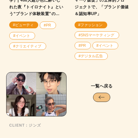
学）| 400人超が色に酔いし
マーケ販促」の立体的プロ
れた夜『トイロナイト』とい
ジェクトで、「ブランド価値
う“ブランド体験装置”の裏
＆認知率UP」
側！
#ビューティ
#ファッション
#PR
#SNSマーケティング
#イベント
#PR
#イベント
#クリエイティブ
#デジタル広告
一覧へ戻る
CLIENT：
ジンズ