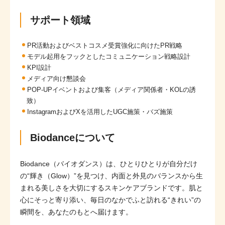
サポート領域
PR活動およびベストコスメ受賞強化に向けたPR戦略
モデル起用をフックとしたコミュニケーション戦略設計
KPI設計
メディア向け懇談会
POP-UPイベントおよび集客（メディア関係者・KOLの誘
致）
InstagramおよびXを活用したUGC施策・バズ施策
Biodanceについて
Biodance（バイオダンス）は、ひとりひとりが自分だけ
の“輝き（Glow）”を見つけ、内面と外見のバランスから生
まれる美しさを大切にするスキンケアブランドです。肌と
心にそっと寄り添い、毎日のなかでふと訪れる“きれい”の
瞬間を、あなたのもとへ届けます。