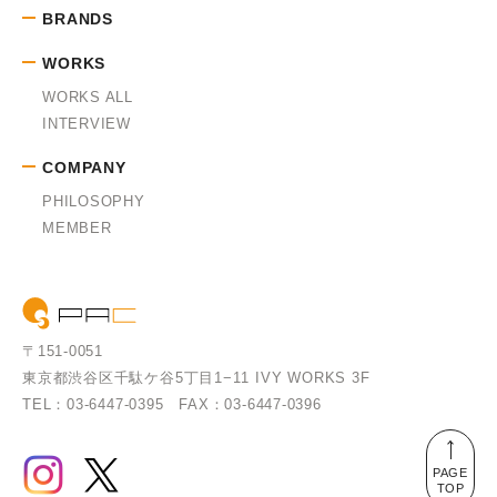
BRANDS
WORKS
WORKS ALL
INTERVIEW
COMPANY
PHILOSOPHY
MEMBER
〒151-0051
東京都渋谷区千駄ケ谷5丁目1−11
IVY WORKS 3F
TEL：03-6447-0395
FAX：03-6447-0396
PAGE
TOP