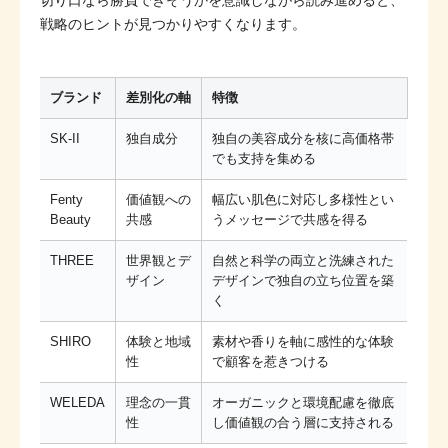
戦略のヒントが見つかりやすくなります。
ブランド
差別化の軸
特徴
SK-II
独自成分
独自の美容成分を核に高価格帯
でも支持を集める
Fenty
価値観への
幅広い肌色に対応し多様性とい
Beauty
共感
うメッセージで共感を得る
THREE
世界観とデ
自然と科学の両立と洗練された
ザイン
デザインで独自の立ち位置を築
く
SHIRO
体験と地域
素材や香りを軸に感性的な体験
性
で顧客を惹きつける
WELEDA
理念の一貫
オーガニックと環境配慮を徹底
性
し価値観の合う層に支持される