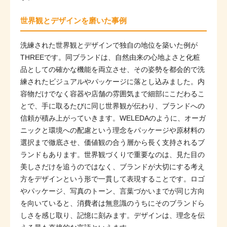
世界観とデザインを磨いた事例
洗練された世界観とデザインで独自の地位を築いた例が
THREEです。同ブランドは、自然由来の心地よさと化粧
品としての確かな機能を両立させ、その姿勢を都会的で洗
練されたビジュアルやパッケージに落とし込みました。内
容物だけでなく容器や店舗の雰囲気まで細部にこだわるこ
とで、手に取るたびに同じ世界観が伝わり、ブランドへの
信頼が積み上がっていきます。WELEDAのように、オーガ
ニックと環境への配慮という理念をパッケージや原材料の
選択まで徹底させ、価値観の合う層から長く支持されるブ
ランドもあります。世界観づくりで重要なのは、見た目の
美しさだけを追うのではなく、ブランドが大切にする考え
方をデザインという形で一貫して表現することです。ロゴ
やパッケージ、写真のトーン、言葉づかいまでが同じ方向
を向いていると、消費者は無意識のうちにそのブランドら
しさを感じ取り、記憶に刻みます。デザインは、理念を伝