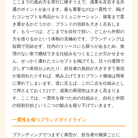
ここまでの進め方を実行に移すうえで、成果を左右する共
通のポイントがあります。最も重要なのは一貫性で、掲げ
たコンセプトを商品からコミュニケーション、接客まで貫
き通せるかどうかが、ブランドの信頼を大きく左右しま
す。もう一つは、どこまでを自社で担い、どこから外部の
力を借りるかという体制の見極めです。ブランディングは
短期で完結せず、社内のリソースにも限りがあるため、無
理のない形で継続できる仕組みをつくることが欠かせませ
ん。せっかく優れたコンセプトを掲げても、日々の運用で
少しずつ表現がぶれたり、担当者の負担が大きすぎて発信
が途切れたりすれば、積み上げてきたブランド価値は簡単
に薄れてしまいます。逆に言えば、この二点を仕組みとし
て押さえておくだけで、成果の再現性は大きく高まりま
す。ここでは、一貫性を保つための仕組みと、自社と外部
の役割分担という二つの観点を掘り下げていきます。
一貫性を保つブランドガイドライン
ブランディングでつまずく典型が、担当者や施策ごとに