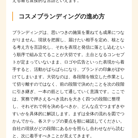
える最も直接的な言語といえます。
コスメブランディングの進め方
ブランディングは、思いつきの施策を重ねても成果につな
がりません。現状を把握し、届けたい相手を定め、核とな
る考え方を言語化し、それを表現と発信に落とし込むとい
う順序で組み立てることが大切です。土台となるコンセプ
トが定まっていないまま、ロゴや広告といった表現から着
手すると、活動がばらばらになり、ブランドの印象がぼや
けてしまいます。大切なのは、各段階を独立した作業とし
て切り離すのではなく、前の段階で決めたことを次の段階
に引き継ぎ、一本の筋として通していく意識です。ここで
は、実務で押さえるべき流れを大きく四つの段階に整理
し、それぞれで何を決めるべきか、どんな点でつまずきや
すいかを具体的に解説します。まずは全体の流れを図でつ
かんでから、各ステップの要点を順に確認してください。
自社の現状がどの段階にあるかを照らし合わせながら読む
と、次に着手すべきことが見えてきます。