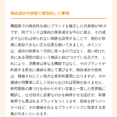
独自成分や技術で差別化した事例
機能面での独自性を核にブランドを確立した代表例がSK-II
です。同ブランドは独自の美容成分を中心に据え、その成
分でなければ得られない体験を訴求することで、他社が容
易に真似できない立ち位置を築いてきました。ポイント
は、成分の効果を一方的に並べるのではなく、使い続けた
先にある理想の肌という物語と結びつけている点です。こ
れにより、消費者は単なる機能ではなく、そのブランドが
約束する変化に価値を感じて選びます。独自成分や技術
は、模倣されにくい強力な差別化要因になりますが、その
価値が消費者に正しく伝わらなければ意味がありません。
研究開発の裏づけを分かりやすい言葉と一貫した世界観に
翻訳し、なぜ自分に必要なのかを納得させる設計が、高価
格帯でも選ばれるブランドをつくります。技術を持つメー
カーほど、その価値を伝えるブランディングに投資する意
義が大きいといえます。