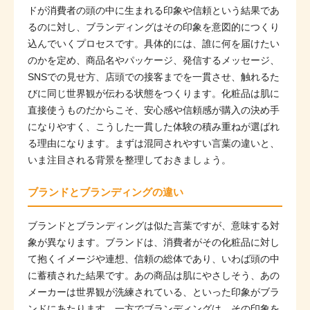
ドが消費者の頭の中に生まれる印象や信頼という結果であ
るのに対し、ブランディングはその印象を意図的につくり
込んでいくプロセスです。具体的には、誰に何を届けたい
のかを定め、商品名やパッケージ、発信するメッセージ、
SNSでの見せ方、店頭での接客までを一貫させ、触れるた
びに同じ世界観が伝わる状態をつくります。化粧品は肌に
直接使うものだからこそ、安心感や信頼感が購入の決め手
になりやすく、こうした一貫した体験の積み重ねが選ばれ
る理由になります。まずは混同されやすい言葉の違いと、
いま注目される背景を整理しておきましょう。
ブランドとブランディングの違い
ブランドとブランディングは似た言葉ですが、意味する対
象が異なります。ブランドは、消費者がその化粧品に対し
て抱くイメージや連想、信頼の総体であり、いわば頭の中
に蓄積された結果です。あの商品は肌にやさしそう、あの
メーカーは世界観が洗練されている、といった印象がブラ
ンドにあたります。一方でブランディングは、その印象を