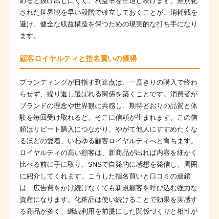
めると抜け出しにくく、利益率を圧迫し続けます。差別化
された世界観を早い段階で確立しておくことが、消耗戦を
避け、健全な収益構造を保つための現実的な打ち手になり
ます。
顧客ロイヤルティと指名買いの獲得
ブランディングが目指す到達点は、一度きりの購入で終わ
らせず、繰り返し選ばれる関係を築くことです。消費者が
ブランドの理念や世界観に共感し、期待どおりの品質と体
験を毎回受け取れると、そこに信頼が生まれます。この信
頼はリピート購入につながり、やがて他人にすすめたくな
るほどの愛着、いわゆる顧客ロイヤルティへと育ちます。
ロイヤルティの高い顧客は、新商品が出れば内容を細かく
比べる前に手に取り、SNSで自発的に感想を発信し、周囲
に紹介してくれます。こうした指名買いと口コミの連鎖
は、広告費をかけ続けなくても新規顧客を呼び込む強力な
資産になります。化粧品は使い続けることで効果を実感す
る商品が多く、継続利用を前提にした関係づくりと相性が