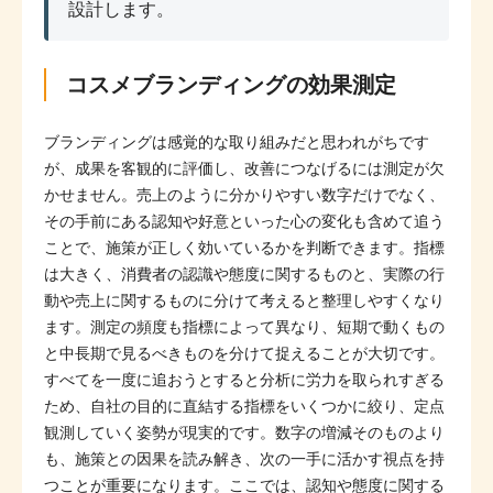
設計します。
コスメブランディングの効果測定
ブランディングは感覚的な取り組みだと思われがちです
が、成果を客観的に評価し、改善につなげるには測定が欠
かせません。売上のように分かりやすい数字だけでなく、
その手前にある認知や好意といった心の変化も含めて追う
ことで、施策が正しく効いているかを判断できます。指標
は大きく、消費者の認識や態度に関するものと、実際の行
動や売上に関するものに分けて考えると整理しやすくなり
ます。測定の頻度も指標によって異なり、短期で動くもの
と中長期で見るべきものを分けて捉えることが大切です。
すべてを一度に追おうとすると分析に労力を取られすぎる
ため、自社の目的に直結する指標をいくつかに絞り、定点
観測していく姿勢が現実的です。数字の増減そのものより
も、施策との因果を読み解き、次の一手に活かす視点を持
つことが重要になります。ここでは、認知や態度に関する