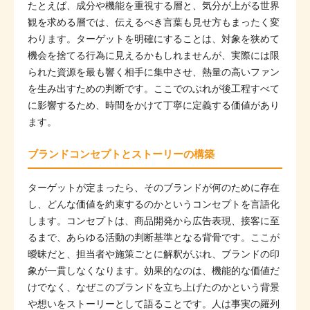
たとえば、成分や機能を重視する層と、気分が上がる世界
観を求める層では、伝えるべき言葉も見せ方もまったく変
わります。ターゲットを明確にすることは、対象を狭めて
機会を捨てる行為に見えるかもしれませんが、実際には限
られた資源を最も響く相手に集中させ、熱量の高いファン
を生み出すための判断です。ここでのぶれが後工程すべて
に影響するため、時間をかけて丁寧に定義する価値があり
ます。
ブランドコンセプトとストーリーの構築
ターゲットが定まったら、そのブランドが何のために存在
し、どんな価値を約束するのかというコンセプトを言語化
します。コンセプトは、商品開発から広告表現、接客に至
るまで、あらゆる活動の判断基準となる背骨です。ここが
曖昧だと、担当者や施策ごとに解釈がぶれ、ブランドの印
象が一貫しなくなります。効果的なのは、機能的な価値だ
けでなく、なぜこのブランドを立ち上げたのかという背景
や想いをストーリーとして語ることです。人は事実の羅列