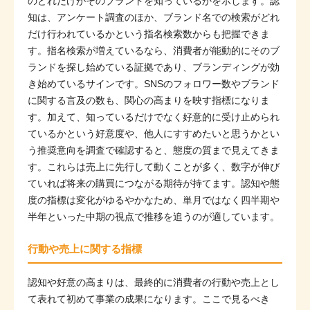
のどれだけがそのブランドを知っているかを示します。認
知は、アンケート調査のほか、ブランド名での検索がどれ
だけ行われているかという指名検索数からも把握できま
す。指名検索が増えているなら、消費者が能動的にそのブ
ランドを探し始めている証拠であり、ブランディングが効
き始めているサインです。SNSのフォロワー数やブランド
に関する言及の数も、関心の高まりを映す指標になりま
す。加えて、知っているだけでなく好意的に受け止められ
ているかという好意度や、他人にすすめたいと思うかとい
う推奨意向を調査で確認すると、態度の質まで見えてきま
す。これらは売上に先行して動くことが多く、数字が伸び
ていれば将来の購買につながる期待が持てます。認知や態
度の指標は変化がゆるやかなため、単月ではなく四半期や
半年といった中期の視点で推移を追うのが適しています。
行動や売上に関する指標
認知や好意の高まりは、最終的に消費者の行動や売上とし
て表れて初めて事業の成果になります。ここで見るべき