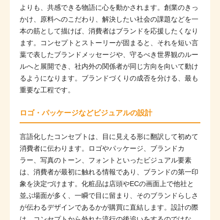
よりも、共感できる物語に心を動かされます。創業のきっ
かけ、原料へのこだわり、解決したい社会の課題などを一
本の筋として描けば、消費者はブランドを応援したくなり
ます。コンセプトとストーリーが固まると、それを短い言
葉で表したブランドメッセージや、守るべき世界観のルー
ルへと展開でき、社内外の関係者が同じ方向を向いて動け
るようになります。ブランドづくりの成否を分ける、最も
重要な工程です。
ロゴ・パッケージなどビジュアルの設計
言語化したコンセプトは、目に見える形に翻訳して初めて
消費者に伝わります。ロゴやパッケージ、ブランドカ
ラー、写真のトーン、フォントといったビジュアル要素
は、消費者が最初に触れる情報であり、ブランドの第一印
象を決定づけます。化粧品は店頭やECの画面上で他社と
並ぶ場面が多く、一瞬で目に留まり、そのブランドらしさ
が伝わるデザインであるかが購買に直結します。設計の際
は、コンセプトから外れた流行の後追いをするのではな