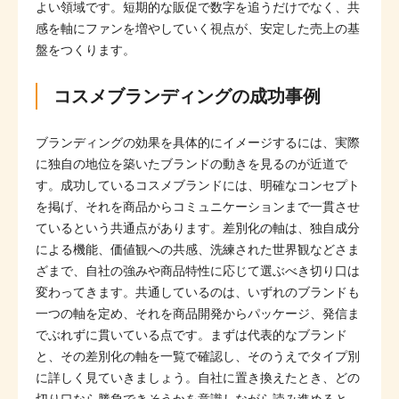
よい領域です。短期的な販促で数字を追うだけでなく、共
感を軸にファンを増やしていく視点が、安定した売上の基
盤をつくります。
コスメブランディングの成功事例
ブランディングの効果を具体的にイメージするには、実際
に独自の地位を築いたブランドの動きを見るのが近道で
す。成功しているコスメブランドには、明確なコンセプト
を掲げ、それを商品からコミュニケーションまで一貫させ
ているという共通点があります。差別化の軸は、独自成分
による機能、価値観への共感、洗練された世界観などさま
ざまで、自社の強みや商品特性に応じて選ぶべき切り口は
変わってきます。共通しているのは、いずれのブランドも
一つの軸を定め、それを商品開発からパッケージ、発信ま
でぶれずに貫いている点です。まずは代表的なブランド
と、その差別化の軸を一覧で確認し、そのうえでタイプ別
に詳しく見ていきましょう。自社に置き換えたとき、どの
切り口なら勝負できそうかを意識しながら読み進めると、