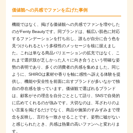
価値観への共感でファンを広げた事例
機能ではなく、掲げる価値観への共感でファンを増やした
のがFenty Beautyです。同ブランドは、幅広い肌色に対応
するファンデーションを打ち出し、誰もが自分に合う色を
見つけられるという多様性のメッセージを核に据えまし
た。これは単なる商品バリエーションの拡充ではなく、こ
れまで選択肢が乏しかった人々に向き合うという明確な姿
勢の表明であり、多くの消費者の共感を集めました。同じ
ように、SHIROは素材や香りを軸に感性へ訴える体験を提
供し、機能や安全性を前面に出すブランドが多いなかで独
自の存在感を放っています。価値観で選ばれるブランド
は、顧客がその理念を自分ごととして語り、SNSで自発的
に広めてくれるのが強みです。大切なのは、耳ざわりのよ
い言葉を掲げるだけでなく、商品や施策のすみずみまで理
念を反映し、言行を一致させることです。姿勢に嘘がない
と感じられたとき、共感は熱量の高いファンへと変わりま
す。