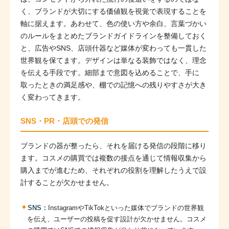
く、ブランドが大切にする価値観を視覚で表現することを
軸に据えます。あわせて、色の使い方や余白、言葉づかい
のルールをまとめたブランドガイドラインを整備しておく
と、広告やSNS、店頭什器など媒体が変わっても一貫した
世界観を保てます。デザインは単なる装飾ではなく、理念
を伝える手段です。細部まで意図を込めることで、手に
取ったときの満足感や、棚での記憶への残りやすさが大き
く変わってきます。
SNS・PR・店頭での発信
ブランドの器が整ったら、それを届ける発信の段階に移り
ます。コスメの購買では複数の接点を通じて情報収集から
購入までが進むため、それぞれの役割を理解したうえで設
計することが欠かせません。
SNS：
InstagramやTikTokといった媒体でブランドの世界観
を伝え、ユーザーの投稿を促す設計が欠かせません。コスメ