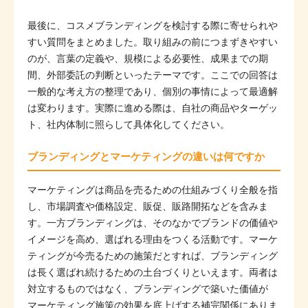
最後に、コスメブランディングを検討する際に寄せられや
すい質問をまとめました。取り組みの前につまずきやすい
のが、言葉の定義や、規模による必要性、成果までの期
間、外部委託の判断といったテーマです。ここでの回答は
一般的な考え方の整理であり、個別の事情によって最適解
は変わります。実際に進める際は、自社の商品やターゲッ
ト、社内体制に照らして具体化してください。
ブランディングとマーケティングの違いは何ですか
マーケティングは商品を売るための仕組みづくり全般を指
し、市場調査や価格設定、販促、販路開拓などを含みま
す。一方ブランディングは、そのなかでブランドの価値や
イメージを高め、選ばれる理由をつくる活動です。マーケ
ティングが今売るための施策だとすれば、ブランディング
は長く選ばれ続けるための土台づくりといえます。両者は
対立するものではなく、ブランディングで築いた価値が
マーケティング施策の効果を底上げする補完関係にありま