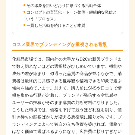
その印象を狙いどおりに形づくる活動全体
コンセプトの言語化・トーン整備・継続的な発信と
いう「プロセス」
一貫した活動を続けることが本質
コスメ業界でブランディングが重視される背景
化粧品市場では、国内外の大手からD2Cの新興ブランドま
で数え切れないほどの選択肢がひしめいています。機能や
成分の差が縮まり、似通った品質の商品が並ぶなかで、消
費者は最終的に共感できる世界観や信頼できる印象で選ぶ
傾向を強めています。加えて、購入前にSNSや口コミで情
報を集める行動が定着し、ブランドが発信する空気感や
ユーザーの投稿がそのまま購買の判断材料になりました。
こうした環境では、価格を下げて競うほど利益を削り、値
引き待ちの顧客ばかりが増える悪循環に陥りがちです。ブ
ランディングによって独自の立ち位置を築ければ、価格で
はなく価値で選ばれるようになり、広告費に頼りすぎない