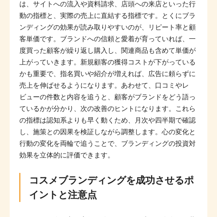
は、サイトへの流入や資料請求、店頭への来店といった行
動の指標と、実際の売上に直結する指標です。とくにブラ
ンディングの効果が読み取りやすいのが、リピート率と顧
客単価です。ブランドへの信頼と愛着が育っていれば、一
度買った顧客が繰り返し購入し、関連商品も含めて単価が
上がっていきます。新規顧客の獲得コストが下がっている
かも重要で、指名買いや紹介が増えれば、広告に頼らずに
売上を伸ばせるようになります。あわせて、口コミやレ
ビューの件数と内容を追うと、顧客がブランドをどう語っ
ているかが分かり、次の改善のヒントになります。これら
の指標は認知系よりも早く動くため、月次や四半期で確認
し、施策との因果を検証しながら調整します。心の変化と
行動の変化を両輪で追うことで、ブランディングの投資対
効果を立体的に評価できます。
コスメブランディングを成功させるポ
イントと注意点