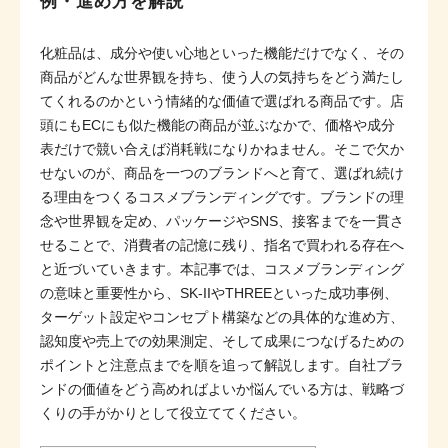
例・進め方を解説
化粧品は、成分や使い心地といった機能だけでなく、その
商品がどんな世界観を持ち、使う人の気持ちをどう満たし
てくれるのかという情緒的な価値で選ばれる商品です。店
頭にもECにも似た機能の商品が並ぶなかで、価格や成分
表だけで競い合えば消耗戦になりかねません。そこで欠か
せないのが、商品を一つのブランドへと育て、選ばれ続け
る理由をつくるコスメブランディングです。ブランドの理
念や世界観を定め、パッケージやSNS、接客までを一貫さ
せることで、消費者の記憶に残り、指名で買われる存在へ
と近づいていきます。本記事では、コスメブランディング
の意味と重要性から、SK-IIやTHREEといった成功事例、
ターゲット設定やコンセプト構築などの具体的な進め方、
認知度や売上での効果測定、そして成果につなげるための
ポイントと注意点までを順を追って解説します。自社ブラ
ンドの価値をどう高めればよいか悩んでいる方は、戦略づ
くりの手がかりとして役立ててください。