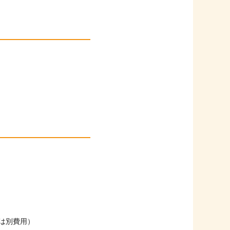
。
は別費用）