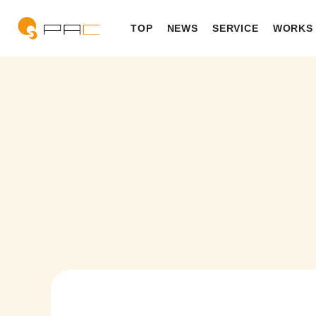
TOP
NEWS
SERVICE
WORKS
SERVICE TOP
WORKS TOP
COMPANY TOP
WORKS
BBB
PHI