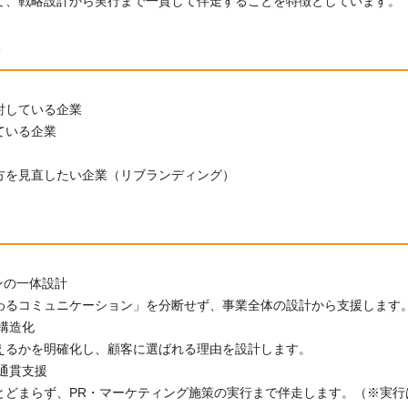
て、戦略設計から実行まで一貫して伴走することを特徴としています。
ト
討している企業
ている企業
方を見直したい企業（リブランディング）
ンの一体設計
わるコミュニケーション」を分断せず、事業全体の設計から支援します
構造化
えるかを明確化し、顧客に選ばれる理由を設計します。
通貫支援
とどまらず、PR・マーケティング施策の実行まで伴走します。（※実行