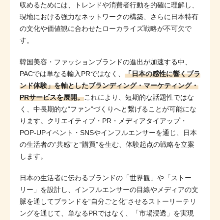
収めるためには、トレンドや消費者行動を的確に理解し、
現地における強力なネットワークの構築、さらに日本特有
の文化や価値観に合わせたローカライズ戦略が不可欠で
す。
韓国美容・ファッションブランドの進出が加速する中、
PACでは単なる輸入PRではなく、
「日本の感性に響くブラ
ンド体験」を軸としたブランディング・マーケティング・
PRサービスを展開。
これにより、短期的な話題性ではな
く、中長期的な“ファン”づくりへと繋げることが可能にな
ります。クリエイティブ・PR・メディアタイアップ・
POP-UPイベント・SNSやインフルエンサーを通じ、日本
の生活者の“共感”と“購買”を生む、体験起点の戦略を立案
します。
日本の生活者に伝わるブランドの「世界観」や「ストー
リー」を設計し、インフルエンサーの目線やメディアの文
脈を通してブランドを“自分ごと化”させるストーリーテリ
ングを通じて、単なるPRではなく、「市場浸透」を実現