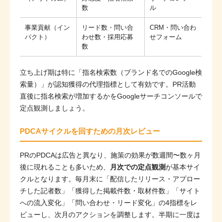
数
ル
事業貢献（イン
リード数・問い合
CRM・問い合わ
パクト）
わせ数・採用応募
せフォーム
数
立ち上げ期は特に「指名検索数（ブランド名でのGoogle検
索量）」が認知獲得の代理指標として有効です。PR活動
直後に指名検索が増加するかをGoogleサーチコンソールで
定点観測しましょう。
PDCAサイクルを回すための月次レビュー
PRのPDCAは広告と異なり、施策の効果が数週間〜数ヶ月
後に現れることも多いため、
月次での定点観測
が基本サイ
クルとなります。毎月末に「配信したリリース・アプロー
チした記者数」「獲得した掲載件数・取材件数」「サイト
への流入変化」「問い合わせ・リード変化」の4指標をレ
ビューし、次月のアクションを調整します。半期に一度は