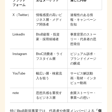
プラット
主なターゲット
適した内容
フォーム
X（Twitter）
情報感度の高いビ
速報性のある情
ジネス層・メディ
報・キャンペーン
ア関係者
告知
LinkedIn
BtoB顧客・投資
事業背景のストー
家・採用候補者
リー・代表者の思
想発信
Instagram
BtoC消費者・ライ
ビジュアル訴求・
フスタイル層
ブランドイメージ
の醸成
YouTube
幅広い層・検索流
サービス解説動
入を狙う
画・取材・インタ
ビュー動画
note
思想共感を重視す
創業ストーリー・
るビジネス層
事業への想い
特にBtoB新規事業では、代表者や創業メンバーによる
「個