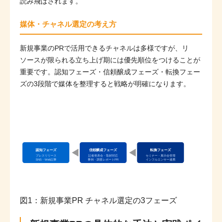
読み飛ばされます。
媒体・チャネル選定の考え方
新規事業のPRで活用できるチャネルは多様ですが、リ
ソースが限られる立ち上げ期には優先順位をつけることが
重要です。認知フェーズ・信頼醸成フェーズ・転換フェー
ズの3段階で媒体を整理すると戦略が明確になります。
認知フェーズ
信頼醸成フェーズ
転換フェーズ
プレスリリース
記者発表会・取材対応
セミナー・展示会登壇
事例・調査レポートPR
インフルエンサー連携
SNS・Web記事
図1：新規事業PR チャネル選定の3フェーズ