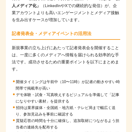
人メディア化」
（LinkedInやXでの継続的な発信）が、企
業アカウントよりも高いエンゲージメントとメディア接触
を生み出すケースが増加しています。
記者発表会・メディアイベントの活用法
新規事業の立ち上げにあたって記者発表会を開催すること
は、一度に多くのメディアへ情報を届けられる効率的な手
法です。成功させるための重要ポイントを以下にまとめま
す。
開催タイミングは午前中（10〜11時）が記者の動きやすい時
間帯で掲載率が高い
デモ体験・試食・写真映えするビジュアルを準備して「記事
になりやすい素材」を提供する
招待は業界媒体・全国紙・地方紙・テレビ局まで幅広く送
り、参加見込みを事前に確認する
質疑応答の時間を十分に確保し、追加取材につながるよう担
当者の連絡先を配布する