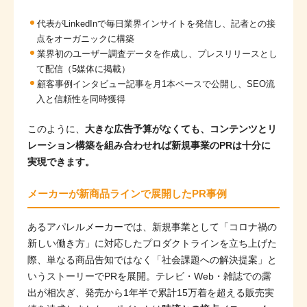
代表がLinkedInで毎日業界インサイトを発信し、記者との接
点をオーガニックに構築
業界初のユーザー調査データを作成し、プレスリリースとし
て配信（5媒体に掲載）
顧客事例インタビュー記事を月1本ペースで公開し、SEO流
入と信頼性を同時獲得
このように、
大きな広告予算がなくても、コンテンツとリ
レーション構築を組み合わせれば新規事業のPRは十分に
実現できます。
メーカーが新商品ラインで展開したPR事例
あるアパレルメーカーでは、新規事業として「コロナ禍の
新しい働き方」に対応したプロダクトラインを立ち上げた
際、単なる商品告知ではなく「社会課題への解決提案」と
いうストーリーでPRを展開。テレビ・Web・雑誌での露
出が相次ぎ、発売から1年半で累計15万着を超える販売実