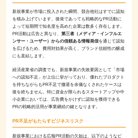
新規事業が市場に投入された瞬間、競合他社はすでに認知
を積み上げています。後発であっても戦略的なPR活動に
よって短期間で知名度を高めた企業は数多く存在します。
PR活動は広告と異なり、
第三者（メディア・インフルエ
ンサー・ユーザー）からの信頼ある情報発信
を通じて認知
を広げるため、費用対効果が高く、ブランド信頼性の醸成
にも直結します。
経済産業省の調査でも、新規事業の失敗要因として「市場
への認知不足」が上位に挙がっており、優れたプロダクト
を持ちながらもPR不足で撤退を余儀なくされたケースは
後を絶ちません。特に資金が限られるスタートアップや中
小企業においては、広告費をかけずに認知を獲得できる
PRの戦略的活用が事業継続の鍵となります。
PR不足がもたらすビジネスリスク
新規事業における広報PR活動の欠如は、以下のようなビ