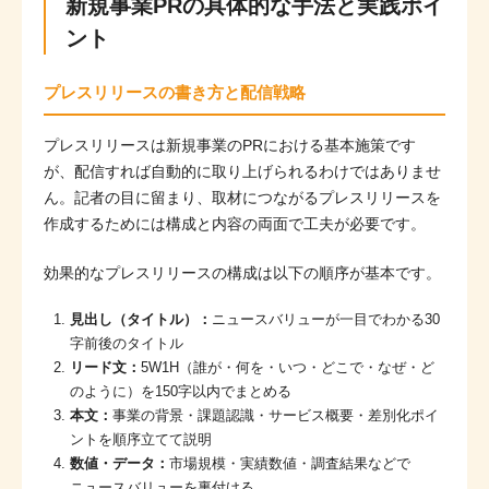
新規事業PRの具体的な手法と実践ポイ
ント
プレスリリースの書き方と配信戦略
プレスリリースは新規事業のPRにおける基本施策です
が、配信すれば自動的に取り上げられるわけではありませ
ん。記者の目に留まり、取材につながるプレスリリースを
作成するためには構成と内容の両面で工夫が必要です。
効果的なプレスリリースの構成は以下の順序が基本です。
見出し（タイトル）：
ニュースバリューが一目でわかる30
字前後のタイトル
リード文：
5W1H（誰が・何を・いつ・どこで・なぜ・ど
のように）を150字以内でまとめる
本文：
事業の背景・課題認識・サービス概要・差別化ポイ
ントを順序立てて説明
数値・データ：
市場規模・実績数値・調査結果などで
ニュースバリューを裏付ける