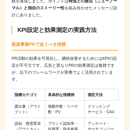
績を達成しました。ポイントは
時流との接点（ニューノー
マル）と独自のストーリー性
を組み合わせたメッセージ設
計にありました。
KPI設定と効果測定の実践方法
新規事業PRで追うべき指標
PR活動の効果を可視化し、継続改善するためにはKPIの設
定が不可欠です。広告と異なりPRの効果測定は複雑です
が、以下のフレームワークが実務でよく活用されていま
す。
指標カテゴリ
具体的な指標例
測定方法
露出量（アウト
掲載件数・リーチ
クリッピング
プット）
数・PV
サービス・GA4
認知・態度変容
ブランド認知率・
アンケート・
（アウトカム）
好感度・指名検索
サーチコンソー