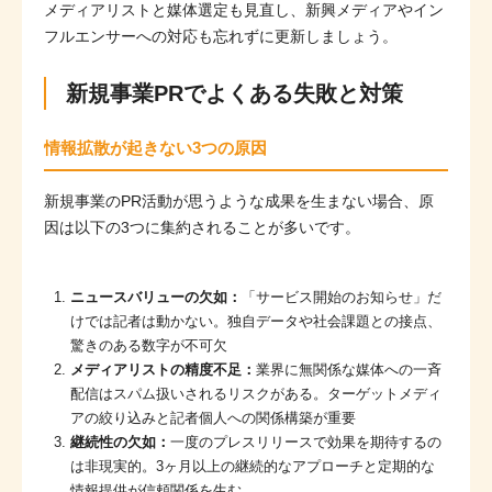
メディアリストと媒体選定も見直し、新興メディアやイン
フルエンサーへの対応も忘れずに更新しましょう。
新規事業PRでよくある失敗と対策
情報拡散が起きない3つの原因
新規事業のPR活動が思うような成果を生まない場合、原
因は以下の3つに集約されることが多いです。
ニュースバリューの欠如：
「サービス開始のお知らせ」だ
けでは記者は動かない。独自データや社会課題との接点、
驚きのある数字が不可欠
メディアリストの精度不足：
業界に無関係な媒体への一斉
配信はスパム扱いされるリスクがある。ターゲットメディ
アの絞り込みと記者個人への関係構築が重要
継続性の欠如：
一度のプレスリリースで効果を期待するの
は非現実的。3ヶ月以上の継続的なアプローチと定期的な
情報提供が信頼関係を生む