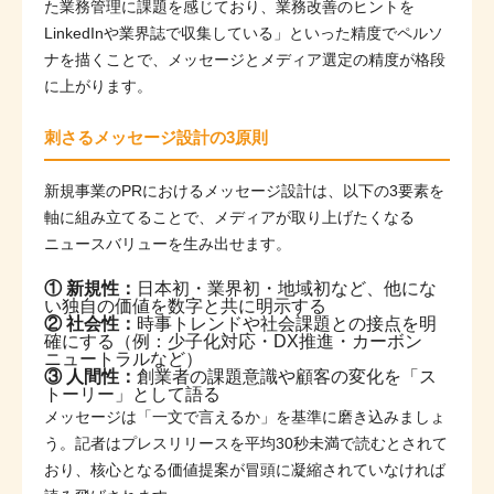
た業務管理に課題を感じており、業務改善のヒントを
LinkedInや業界誌で収集している」といった精度でペルソ
ナを描くことで、メッセージとメディア選定の精度が格段
に上がります。
刺さるメッセージ設計の3原則
新規事業のPRにおけるメッセージ設計は、以下の3要素を
軸に組み立てることで、メディアが取り上げたくなる
ニュースバリューを生み出せます。
① 新規性：
日本初・業界初・地域初など、他にな
い独自の価値を数字と共に明示する
② 社会性：
時事トレンドや社会課題との接点を明
確にする（例：少子化対応・DX推進・カーボン
ニュートラルなど）
③ 人間性：
創業者の課題意識や顧客の変化を「ス
トーリー」として語る
メッセージは「一文で言えるか」を基準に磨き込みましょ
う。記者はプレスリリースを平均30秒未満で読むとされて
おり、核心となる価値提案が冒頭に凝縮されていなければ