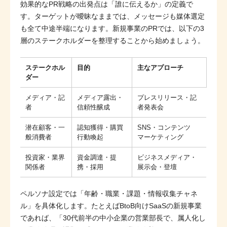
効果的なPR戦略の出発点は「誰に伝えるか」の定義で
す。ターゲットが曖昧なままでは、メッセージも媒体選定
も全て中途半端になります。新規事業のPRでは、以下の3
層のステークホルダーを整理することから始めましょう。
ステークホル
目的
主なアプローチ
ダー
メディア・記
メディア露出・
プレスリリース・記
者
信頼性醸成
者発表会
潜在顧客・一
認知獲得・購買
SNS・コンテンツ
般消費者
行動喚起
マーケティング
投資家・業界
資金調達・提
ビジネスメディア・
関係者
携・採用
展示会・登壇
ペルソナ設定では「年齢・職業・課題・情報収集チャネ
ル」を具体化します。たとえばBtoB向けSaaSの新規事業
であれば、「30代前半の中小企業の営業部長で、属人化し